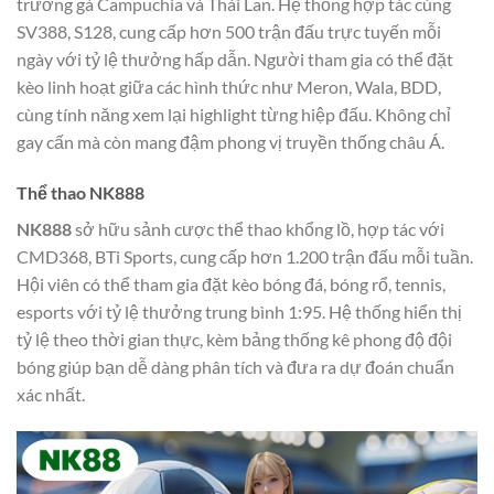
trường gà Campuchia và Thái Lan. Hệ thống hợp tác cùng
SV388, S128, cung cấp hơn 500 trận đấu trực tuyến mỗi
ngày với tỷ lệ thưởng hấp dẫn. Người tham gia có thể đặt
kèo linh hoạt giữa các hình thức như Meron, Wala, BDD,
cùng tính năng xem lại highlight từng hiệp đấu. Không chỉ
gay cấn mà còn mang đậm phong vị truyền thống châu Á.
Thể thao NK888
NK888
sở hữu sảnh cược thể thao khổng lồ, hợp tác với
CMD368, BTi Sports, cung cấp hơn 1.200 trận đấu mỗi tuần.
Hội viên có thể tham gia đặt kèo bóng đá, bóng rổ, tennis,
esports với tỷ lệ thưởng trung bình 1:95. Hệ thống hiển thị
tỷ lệ theo thời gian thực, kèm bảng thống kê phong độ đội
bóng giúp bạn dễ dàng phân tích và đưa ra dự đoán chuẩn
xác nhất.