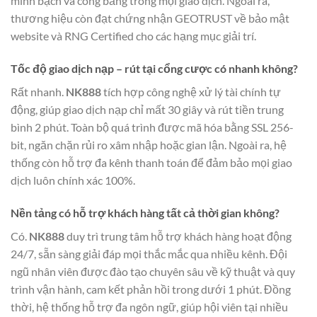
minh bạch và công bằng trong mọi giao dịch. Ngoài ra,
thương hiệu còn đạt chứng nhận GEOTRUST về bảo mật
website và RNG Certified cho các hạng mục giải trí.
Tốc độ giao dịch nạp – rút tại cổng cược có nhanh không?
Rất nhanh.
NK888
tích hợp công nghệ xử lý tài chính tự
động, giúp giao dịch nạp chỉ mất 30 giây và rút tiền trung
bình 2 phút. Toàn bộ quá trình được mã hóa bằng SSL 256-
bit, ngăn chặn rủi ro xâm nhập hoặc gian lận. Ngoài ra, hệ
thống còn hỗ trợ đa kênh thanh toán để đảm bảo mọi giao
dịch luôn chính xác 100%.
Nền tảng có hỗ trợ khách hàng tất cả thời gian không?
Có.
NK888
duy trì trung tâm hỗ trợ khách hàng hoạt động
24/7, sẵn sàng giải đáp mọi thắc mắc qua nhiều kênh. Đội
ngũ nhân viên được đào tạo chuyên sâu về kỹ thuật và quy
trình vận hành, cam kết phản hồi trong dưới 1 phút. Đồng
thời, hệ thống hỗ trợ đa ngôn ngữ, giúp hội viên tại nhiều