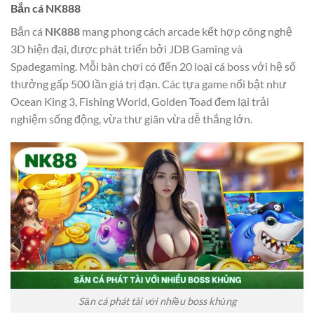
Bắn cá NK888
Bắn cá
NK888
mang phong cách arcade kết hợp công nghệ
3D hiện đại, được phát triển bởi JDB Gaming và
Spadegaming. Mỗi bàn chơi có đến 20 loại cá boss với hệ số
thưởng gấp 500 lần giá trị đạn. Các tựa game nổi bật như
Ocean King 3, Fishing World, Golden Toad đem lại trải
nghiệm sống động, vừa thư giãn vừa dễ thắng lớn.
Săn cá phát tài với nhiều boss khủng