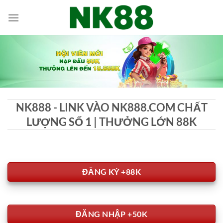
Bỏ
qua
nội
dung
NK888 - LINK VÀO NK888.COM CHẤT
LƯỢNG SỐ 1 | THƯỞNG LỚN 88K
ĐẮNG KÝ +88K
ĐĂNG NHẬP +50K