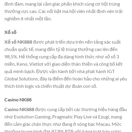
đình đám, mang lại cảm giác phấn khích cùng cơ hội trúng
thưởng cực cao. Các nổi bật mà hội viên nhất định nên trải
nghiệm ít nhất một lần.
Xổ số
Xổ số NK888
được phát triển dựa trên nền tảng xác suất
chuẩn quốc tế, mang đến tỷ lệ trúng thưởng cao lên đến
98,5%. Hệ thống cung cấp đa dạng hình thức như xổ số 3
miền, Keno, Vietlot với giao diện thân thiện và công bố kết
quả minh bạch. Được vận hành bởi nhà phát hành IGT
Global Solutions, đây là điểm đến hoàn hảo cho những ai yêu
thích tính logic và chiến thuật dự đoán con số.
Casino NK88
Casino NK888
được cung cấp bởi các thương hiệu hàng đầu
như Evolution Gaming, Pragmatic Play Live và Ezugi, mang
đến cảm giác chân thực như đang ở sòng bạc Macau. Mức
thưởng trung bình đạt 97,8% RTP, với hàng loạt bàn cược