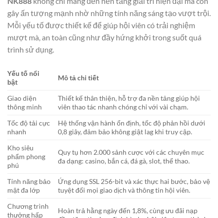
NK888
không chỉ mang đến nền tảng giải trí hiện đại mà còn
gây ấn tượng mạnh nhờ những tính năng sáng tạo vượt trội.
Mỗi yếu tố được thiết kế để giúp hội viên có trải nghiệm
mượt mà, an toàn cũng như đầy hứng khởi trong suốt quá
trình sử dụng.
Yếu tố nổi
Mô tả chi tiết
bật
Giao diện
Thiết kế thân thiện, hỗ trợ đa nền tảng giúp hội
thông minh
viên thao tác nhanh chóng chỉ với vài chạm.
Tốc độ tải cực
Hệ thống vận hành ổn định, tốc độ phản hồi dưới
nhanh
0,8 giây, đảm bảo không giật lag khi truy cập.
Kho siêu
Quy tụ hơn 2.000 sảnh cược với các chuyên mục
phẩm phong
đa dạng: casino, bắn cá, đá gà, slot, thể thao.
phú
Tính năng bảo
Ứng dụng SSL 256-bit và xác thực hai bước, bảo vệ
mật đa lớp
tuyệt đối mọi giao dịch và thông tin hội viên.
Chương trình
Hoàn trả hằng ngày đến 1,8%, cùng ưu đãi nạp
thưởng hấp